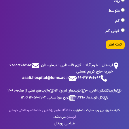
زیاد
متوسط
کم
خیلی کم
ثبت نظر
لرستان - خرم آباد - کوی فلسطین - بیمارستان
6818765454
خیریه حاج کریم عسلی
asali.hospital@lums.ac.ir
066-33406099
بازدیدکنندگان آنلاین: 0
بازدیدهای امروز: 14
بازدیدهای فعلی از صفحه: 306
کل بازدیدها: 28998
تاریخ بروز رسانی: 1405/03/02 12:06
کلیه حقوق این وب سایت متعلق به
دانشگاه علوم پزشکی و خدمات بهداشتی درمانی
لرستان
می باشد.
طراحی پورتال